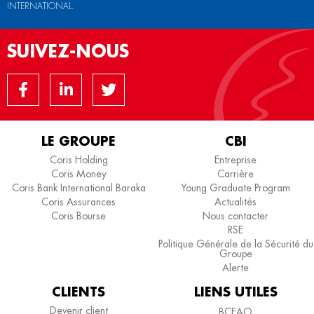
INTERNATIONAL.
SUIVEZ-NOUS
LE GROUPE
CBI
Coris Holding
Entreprise
Coris Money
Carrière
Coris Bank International Baraka
Young Graduate Program
Coris Assurances
Actualités
Coris Bourse
Nous contacter
RSE
Politique Générale de la Sécurité du
Groupe
Alerte
CLIENTS
LIENS UTILES
Devenir client
BCEAO